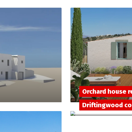
Orchard house r
Driftingwood c