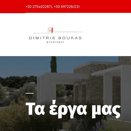
+30 275402287I, +30 697228I23I
Τα έργα μας