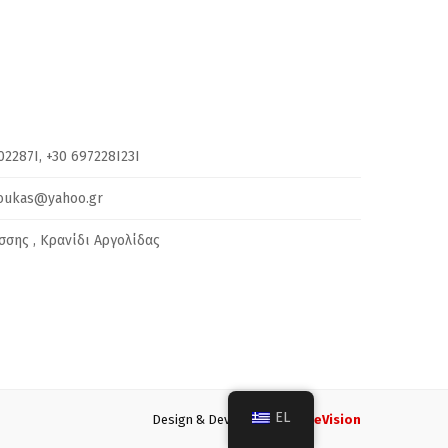
02287I, +30 697228I23I
ukas@yahoo.gr
σης , Κρανίδι Αργολίδας
EL
Design & Development by
DeVision